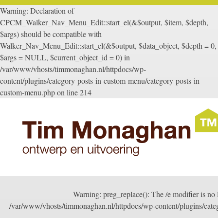
Warning: Declaration of
CPCM_Walker_Nav_Menu_Edit::start_el(&$output, $item, $depth,
$args) should be compatible with
Walker_Nav_Menu_Edit::start_el(&$output, $data_object, $depth = 0,
$args = NULL, $current_object_id = 0) in
/var/www/vhosts/timmonaghan.nl/httpdocs/wp-
content/plugins/category-posts-in-custom-menu/category-posts-in-
custom-menu.php on line 214
Warning: preg_replace(): The /e modifier is no 
/var/www/vhosts/timmonaghan.nl/httpdocs/wp-content/plugins/cate