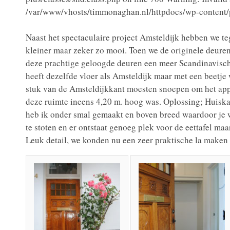
/var/www/vhosts/timmonaghan.nl/httpdocs/wp-content/pl
Naast het spectaculaire project Amsteldijk hebben we teg
kleiner maar zeker zo mooi. Toen we de originele deuren
deze prachtige geloogde deuren een meer Scandinavisch
heeft dezelfde vloer als Amsteldijk maar met een beetje 
stuk van de Amsteldijkkant moesten snoepen om het app
deze ruimte ineens 4,20 m. hoog was. Oplossing; Huisk
heb ik onder smal gemaakt en boven breed waardoor je 
te stoten en er ontstaat genoeg plek voor de eettafel ma
Leuk detail, we konden nu een zeer praktische la maken