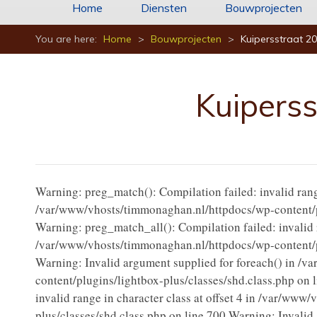
Home
Diensten
Bouwprojecten
You are here:
Home
>
Bouwprojecten
>
Kuipersstraat 2
Kuipers
Warning: preg_match(): Compilation failed: invalid range 
/var/www/vhosts/timmonaghan.nl/httpdocs/wp-content/pl
Warning: preg_match_all(): Compilation failed: invalid ra
/var/www/vhosts/timmonaghan.nl/httpdocs/wp-content/pl
Warning: Invalid argument supplied for foreach() in /
content/plugins/lightbox-plus/classes/shd.class.php on 
invalid range in character class at offset 4 in /var/ww
plus/classes/shd.class.php on line 700 Warning: Invalid