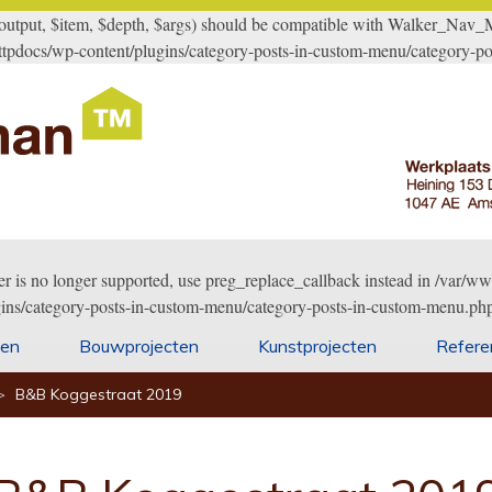
ut, $item, $depth, $args) should be compatible with Walker_Nav_Men
tpdocs/wp-content/plugins/category-posts-in-custom-menu/category-po
er is no longer supported, use preg_replace_callback instead in /var
gins/category-posts-in-custom-menu/category-posts-in-custom-menu.php
ten
Bouwprojecten
Kunstprojecten
Refere
>
B&B Koggestraat 2019