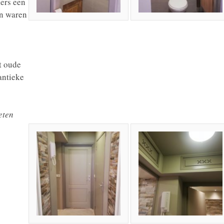
kers een
en waren
t oude
 antieke
eten