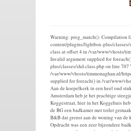
Warning: preg_match(): Compilation fai
content/plugins/lightbox-plus/classes/
class at offset 4 in /var/www/vhosts/
Invalid argument supplied for foreach
plus/classes/shd.class.php on line 707 
/var/www/vhosts/timmonaghan.nl/httpdo
supplied for foreach() in /var/www/vh
Aan de koepelkerk in een heel oud stu
Amsterdam heb je het prachtige steegj
Koggestraat, hier in het Koggehuis heb
de BG een badkamer met toilet gemaak
B&B dat grenst aan de woning van de k
Opdracht was een zeer bijzondere bad