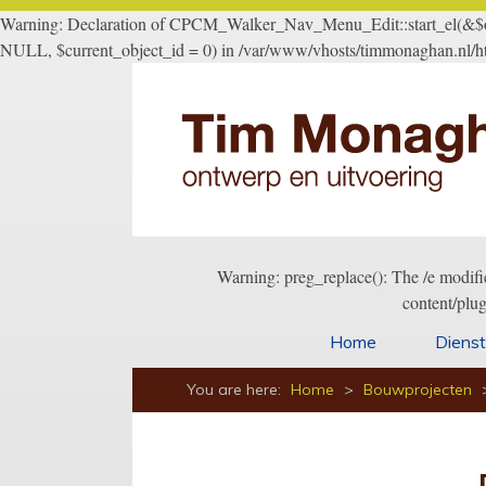
Warning: Declaration of CPCM_Walker_Nav_Menu_Edit::start_el(&$outp
NULL, $current_object_id = 0) in /var/www/vhosts/timmonaghan.nl/ht
Warning: preg_replace(): The /e modifi
content/plu
Home
Diens
You are here:
Home
>
Bouwprojecten