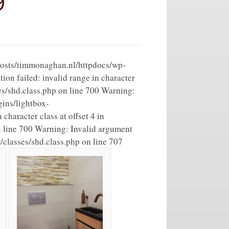
9
vhosts/timmonaghan.nl/httpdocs/wp-
on failed: invalid range in character
es/shd.class.php on line 700 Warning:
ins/lightbox-
character class at offset 4 in
 line 700 Warning: Invalid argument
classes/shd.class.php on line 707