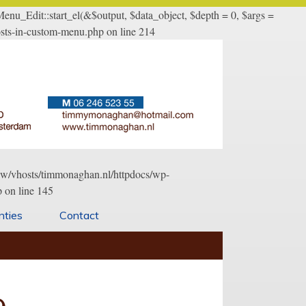
u_Edit::start_el(&$output, $data_object, $depth = 0, $args =
sts-in-custom-menu.php on line 214
/www/vhosts/timmonaghan.nl/httpdocs/wp-
 on line 145
nties
Contact