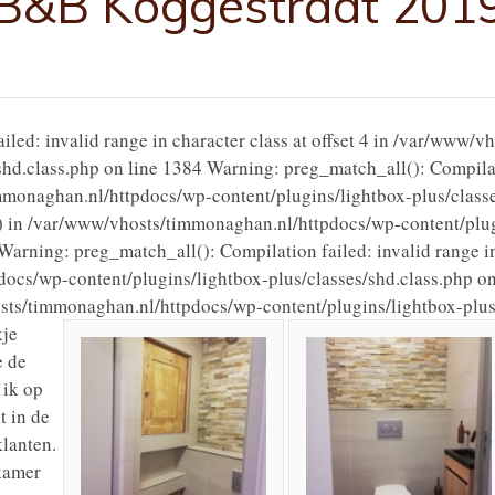
B&B Koggestraat 201
led: invalid range in character class at offset 4 in /var/www/
shd.class.php on line 1384 Warning: preg_match_all(): Compilati
timmonaghan.nl/httpdocs/wp-content/plugins/lightbox-plus/class
() in /var/www/vhosts/timmonaghan.nl/httpdocs/wp-content/plug
Warning: preg_match_all(): Compilation failed: invalid range in 
cs/wp-content/plugins/lightbox-plus/classes/shd.class.php on
osts/timmonaghan.nl/httpdocs/wp-content/plugins/lightbox-plus/
kje
e de
 ik op
t in de
lanten.
kamer