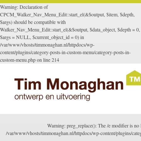
Warning: Declaration of
CPCM_Walker_Nav_Menu_Edit::start_el(&$output, $item, $depth,
$args) should be compatible with
Walker_Nav_Menu_Edit::start_el(&$output, $data_object, $depth = 0,
$args = NULL, $current_object_id = 0) in
/var/www/vhosts/timmonaghan.nl/httpdocs/wp-
content/plugins/category-posts-in-custom-menu/category-posts-in-
custom-menu.php on line 214
Warning: preg_replace(): The /e modifier is no 
/var/www/vhosts/timmonaghan.nl/httpdocs/wp-content/plugins/cate