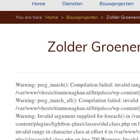
Home
Diensten
Bouwprojecten
You are here:
Home
>
Bouwprojecten
>
Zolder Groenen
Zolder Groene
Warning: preg_match(): Compilation failed: invalid range 
/var/www/vhosts/timmonaghan.nl/httpdocs/wp-content/pl
Warning: preg_match_all(): Compilation failed: invalid ra
/var/www/vhosts/timmonaghan.nl/httpdocs/wp-content/pl
Warning: Invalid argument supplied for foreach() in /
content/plugins/lightbox-plus/classes/shd.class.php on 
invalid range in character class at offset 4 in /var/ww
plus/classes/shd.class.php on line 700 Warning: Invalid